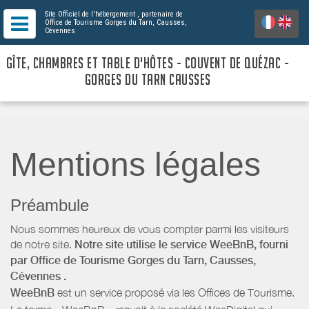
Site Officiel de l'hébergement
, partenaire de
Office de Tourisme Gorges du Tarn, Causses,
Cévennes
GÎTE, CHAMBRES ET TABLE D'HÔTES - COUVENT DE QUÉZAC -
GORGES DU TARN CAUSSES
Mentions légales
Préambule
Nous sommes heureux de vous compter parmi les visiteurs
de notre site.
Notre site utilise le service WeeBnB, fourni
par
Office de Tourisme Gorges du Tarn, Causses,
Cévennes
.
WeeBnB
est un service proposé via les Offices de Tourisme.